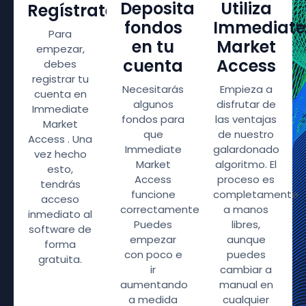
Deposita
Utiliza
Regístrate
fondos
Immediate
Para
en tu
Market
empezar,
cuenta
Access
debes
registrar tu
Necesitarás
Empieza a
cuenta en
algunos
disfrutar de
Immediate
fondos para
las ventajas
Market
que
de nuestro
Access . Una
Immediate
galardonado
vez hecho
Market
algoritmo. El
esto,
Access
proceso es
tendrás
funcione
completamente
acceso
correctamente.
a manos
inmediato al
Puedes
libres,
software de
empezar
aunque
forma
con poco e
puedes
gratuita.
ir
cambiar a
aumentando
manual en
a medida
cualquier