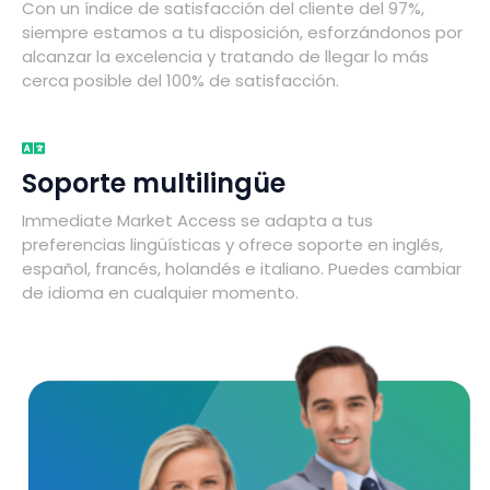
Con un índice de satisfacción del cliente del 97%,
siempre estamos a tu disposición, esforzándonos por
alcanzar la excelencia y tratando de llegar lo más
cerca posible del 100% de satisfacción.
Soporte multilingüe
Immediate Market Access se adapta a tus
preferencias lingüísticas y ofrece soporte en inglés,
español, francés, holandés e italiano. Puedes cambiar
de idioma en cualquier momento.